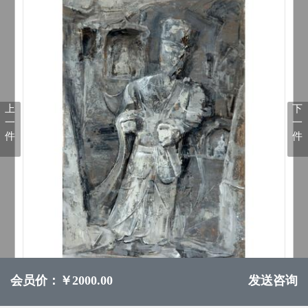
上
下
一
一
件
件
会员价：￥2000.00
发送咨询