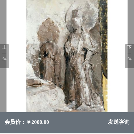
上
下
一
一
件
件
会员价：￥2000.00
发送咨询