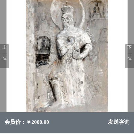
上
下
一
一
件
件
会员价：￥2000.00
发送咨询