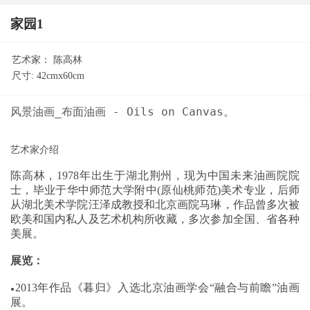
家园1
艺术家：
陈高林
尺寸:
42cmx60cm
陈高林，1978年出生于湖北荆州，
现
为
中国未来油画院院
士，毕业于华中师范大学附中(原仙桃师范)
美术专业
，后师
从湖北美术学院汪泽成教授和北京画院马琳，作品曾
多次被
欧美和
国内私人及
艺术机构所收藏，多次参加全国、省各种
美展。
展览：
2013年作品《暮归》入选北京油画学会
“融合与前瞻”油画
●
展。