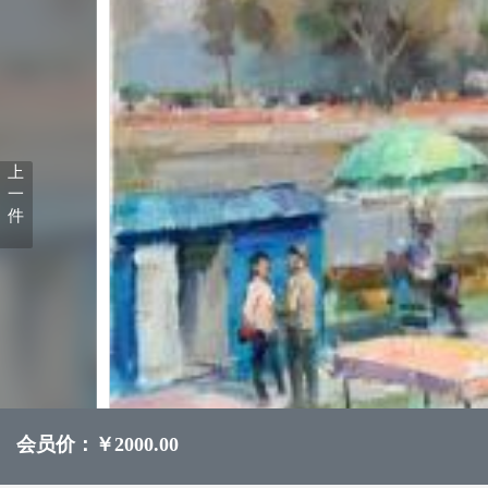
上
一
件
会员价：￥2000.00