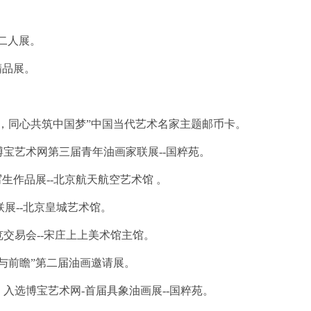
画二人展。
精品展。
周年，同心共筑中国梦”中国当代艺术名家主题邮币卡。
博宝艺术网第三届青年油画家联展--国粹苑。
画写生作品展--北京航天航空艺术馆 。
联展--北京皇城艺术馆。
览交易会--宋庄上上美术馆主馆。
合与前瞻”第二届油画邀请展。
》入选博宝艺术网-首届具象油画展--国粹苑。