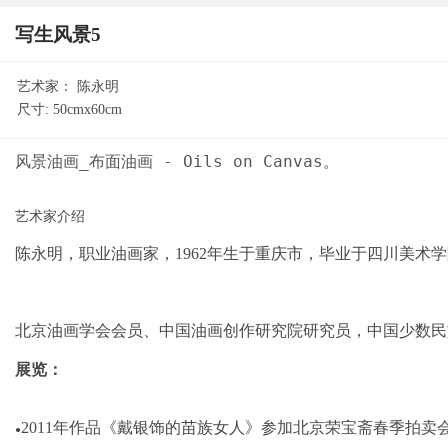
写生风景5
艺术家：
陈永明
尺寸:
50cmx60cm
陈永明，职业油画家，1962年生于重
庆市，
毕业于四川美术学
、中国油画创作研
北京油画学会会员
究院研究员，中国少数
民
展览：
2011年作品《戴银饰的苗族女人》参加北京荣宝斋春季拍卖
●