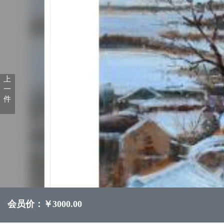
上
一
件
会员价：￥3000.00