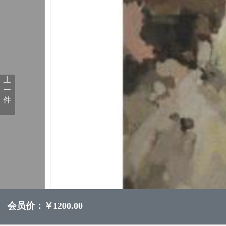
上
一
件
会员价：￥1200.00