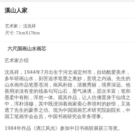
溪山人家
艺术家：
沈兆祥
尺寸:
73cmX178cm
六尺国画山水画芯
艺术家介绍
沈兆祥，1944年7月出生于河北省定州市，自幼酷爱美术，
多年研画山水，刻苦追求笔墨之奥妙，意境之内涵。先生的
山水画作品笔墨苍润，画风朴拙，清雅秀丽，境界深远。他
善用浓淡有变的线条勾写山石，墨气淋漓，层次丰富；笔和
墨柔中有刚，浑然一体。观其作品，让人仿佛置身于仙境之
中，浑朴清穆，其中既浸润着画家斋心养境时的妙悟，又洛
透了先生的蒙养之功。现为中国国画艺术研究院副院长，中
国工笔画学会会员，中国书画研究会常务理事。
1984年作品《漓江风光》参加中日书画联展获三等奖。