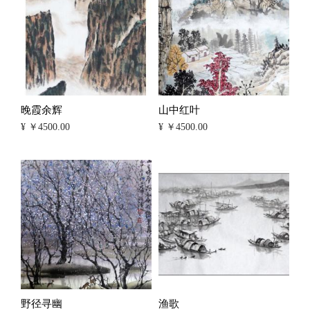
晚霞余辉
山中红叶
¥ ￥4500.00
¥ ￥4500.00
野径寻幽
渔歌