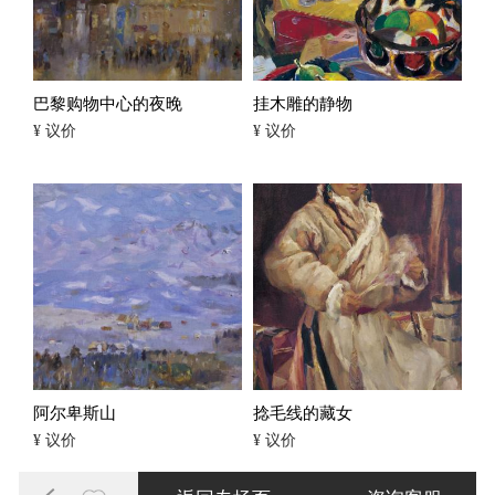
巴黎购物中心的夜晚
挂木雕的静物
¥ 议价
¥ 议价
阿尔卑斯山
捻毛线的藏女
¥ 议价
¥ 议价