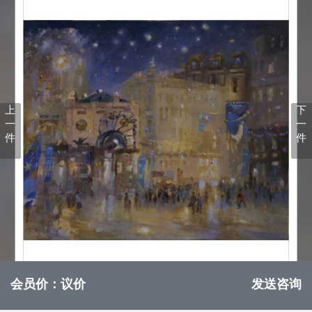
上
下
一
一
件
件
会员价：议价
发送咨询