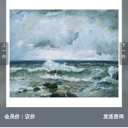
上
下
一
一
件
件
会员价：议价
发送咨询