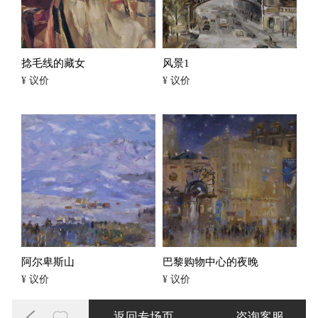
捻毛线的藏女
风景1
¥ 议价
¥ 议价
阿尔卑斯山
巴黎购物中心的夜晚
¥ 议价
¥ 议价
返回专场页
咨询客服