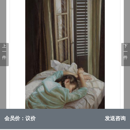
上
下
一
一
件
件
会员价：议价
发送咨询