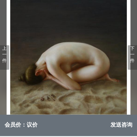
上
下
一
一
件
件
会员价：议价
发送咨询