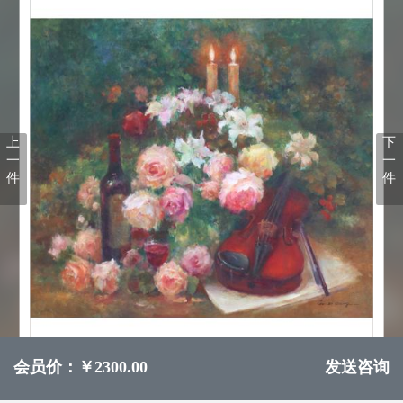
上
下
一
一
件
件
会员价：￥2300.00
发送咨询