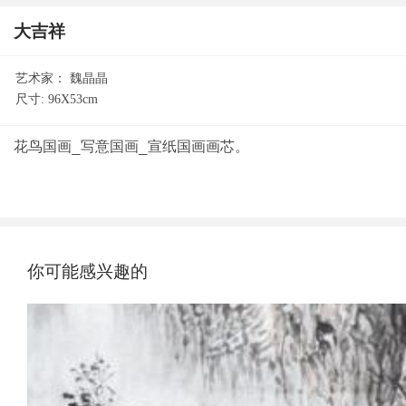
大吉祥
艺术家：
魏晶晶
尺寸:
96X53cm
你可能感兴趣的