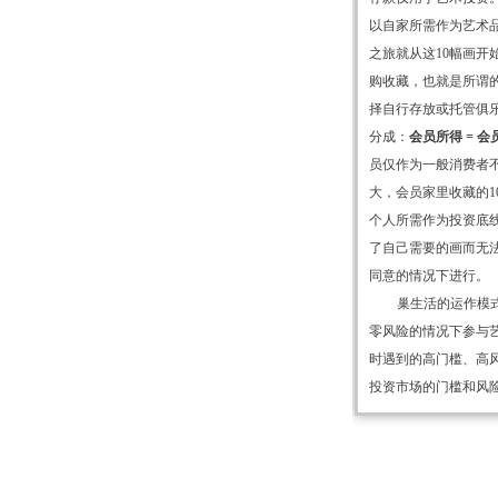
以自家所需作为艺术
之旅就从这10幅画
购收藏，也就是所谓
择自行存放或托管俱
分成：
会员所得 = 会
员仅作为一般消费者
大，会员家里收藏的
个人所需作为投资底
了自己需要的画而无
同意的情况下进行。
巢生活的运作模
零风险的情况下参与
时遇到的高门槛、高
投资市场的门槛和风