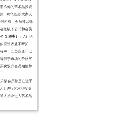
，那么他的艺术品投资
在第一时间组织大家认
乐部所有，会员可以选
部会按以下公式和会员
交价 X 税率），
入门会
员的投资收益不断扩
过程中，会员应遵守以
以远低于市场的价格买
在买卖双方会员知情并
俱乐部会员都是在近乎
业人士进行艺术品投资
普通人初次进入艺术品