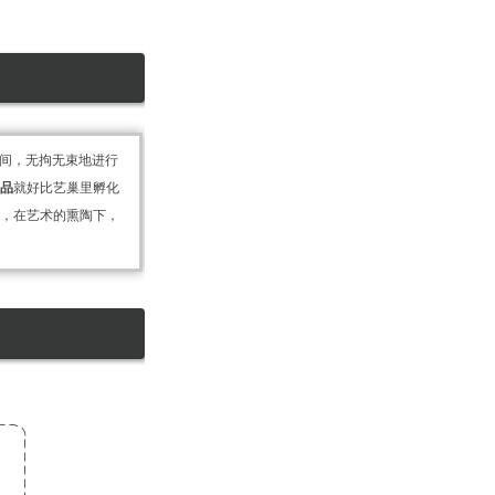
间，无拘无束地进行
术品
就好比艺巢里孵化
往，在艺术的熏陶下，