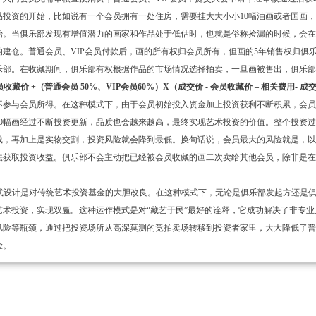
品投资的开始，比如说有一个会员拥有一处住房，需要挂大大小小10幅油画或者国画
开始。当俱乐部发现有增值潜力的画家和作品处于低估时，也就是俗称捡漏的时候，会
的建仓。普通会员、VIP会员付款后，画的所有权归会员所有，但画的5年销售权归俱
乐部。在收藏期间，俱乐部有权根据作品的市场情况选择拍卖，一旦画被售出，俱乐
员收藏价 +（普通会员 50%、VIP会员60%）X（成交价 - 会员收藏价 – 相关费用- 成
不参与会员所得。在这种模式下，由于会员初始投入资金加上投资获利不断积累，会
10幅画经过不断投资更新，品质也会越来越高，最终实现艺术投资的价值。整个投资
线，再加上是实物交割，投资风险就会降到最低。换句话说，会员最大的风险就是，
法获取投资收益。俱乐部不会主动把已经被会员收藏的画二次卖给其他会员，除非是
式设计是对传统艺术投资基金的大胆改良。在这种模式下，无论是俱乐部发起方还是
艺术投资，实现双赢。这种运作模式是对“藏艺于民”最好的诠释，它成功解决了非专
风险等瓶颈，通过把投资场所从高深莫测的竞拍卖场转移到投资者家里，大大降低了
险。