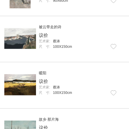
尺 寸:
90X60cm
被云带走的诗
议价
艺术家:
蔡涛
尺 寸:
100X150cm
暖阳
议价
艺术家:
蔡涛
尺 寸:
100X150cm
故乡·那片海
议价