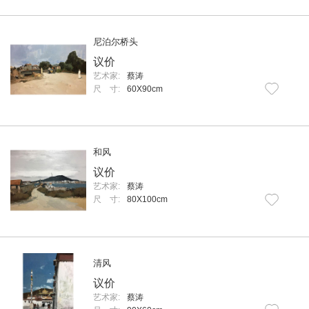
尼泊尔桥头
议价
艺术家:
蔡涛
尺 寸:
60X90cm
和风
议价
艺术家:
蔡涛
尺 寸:
80X100cm
清风
议价
艺术家:
蔡涛