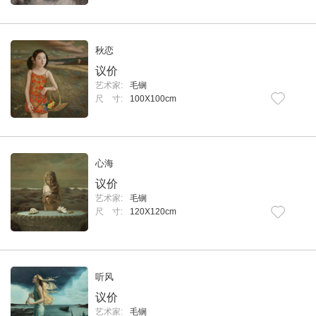
秋恋
议价
艺术家:
毛锎
尺 寸:
100X100cm
心海
议价
艺术家:
毛锎
尺 寸:
120X120cm
听风
议价
艺术家:
毛锎