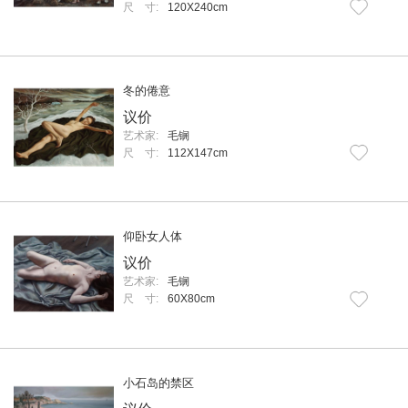
尺 寸:
120X240cm
冬的倦意
议价
艺术家:
毛锎
尺 寸:
112X147cm
仰卧女人体
议价
艺术家:
毛锎
尺 寸:
60X80cm
小石岛的禁区